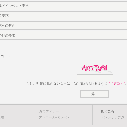
体／インベント要求
泊要求
求への答え
の他の要求
ィコード
もし、明確に見えないならば、新写真が現れるように
"「更新」"
ガラディナー
見どころ
会場
アンコールバルーン
トンレサップ湖