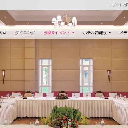
リゾート地
客室
ダイニング
会議&イベント
ホテル内施設
メデ