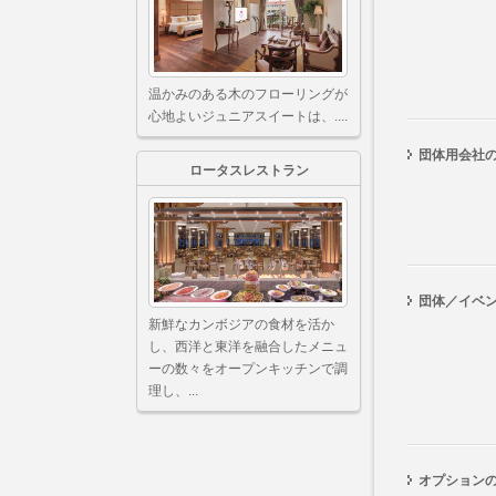
温かみのある木のフローリングが
心地よいジュニアスイートは、....
団体用会社
ロータスレストラン
団体／イベ
新鮮なカンボジアの食材を活か
し、西洋と東洋を融合したメニュ
ーの数々をオープンキッチンで調
理し、...
オプション