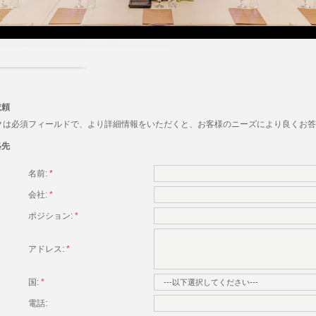
依頼
クは必須フィールドで、より詳細情報をいただくと、お客様のニーズにより良くお答
絡先
名前:
*
会社:
*
ポジション:
*
アドレス:
*
国:
*
電話: