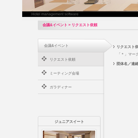
Hotel management software
会議&イベント > リクエスト依頼
会議&イベント
リクエスト
「＊」マー
リクエスト依頼
団体名／連
ミーティング会場
ガラディナー
ジュニアスイート