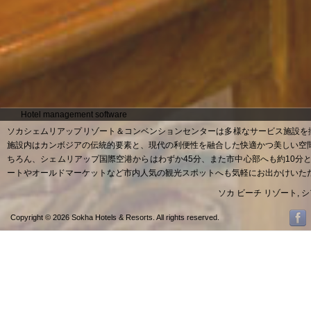
Hotel management software
ソカシェムリアップリゾート＆コンベンションセンターは多様なサービス施設を
施設内はカンボジアの伝統的要素と、現代の利便性を融合した快適かつ美しい空
ちろん、シェムリアップ国際空港からはわずか45分、また市中心部へも約10
ートやオールドマーケットなど市内人気の観光スポットへも気軽にお出かけいた
ソカ ビーチ リゾート, 
Copyright © 2026 Sokha Hotels & Resorts. All rights reserved.