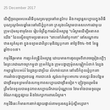
25 December 2017
ដើម្បីចូលរូមអបអរពិធីបុណ្យសមុទ្រនៅខេត្តកែប និងកម្សាន្តសប្បាយក្នុងពិធី
បុណ្យណូអែលឆ្នាំនេះនៅលើភ្នំបូកគោ ក្រសូងបរិស្ថានបានសហការជាមូយ
ក្រុមហ៊ុមសុខាអូតែល រៀបចំព្រឹត្តការណ៍ដ៏អស្ចារ្យ “បរិស្ថានដើម្បីអនាគត
យើង” ដែលស្ថិតក្រោមប្រធានបទ “តោះទៅរាំនៅបូកគោ” នៅសណ្ឋាគារ
ឋានសួគ៌សុខា ក្នុងឧទ្យានជាតិព្រះមុនីវង្សបូកគោ នាថ្ងៃទី២៤-២៥ ខែធ្នូ
ឆ្នាំ២០១៧។
កម្មវិធីរួមមាន ការប្រគំតន្រ្តីដ៏អស្ចារ្យ ដោយមានការចូលរួមពីតារាចម្រៀងល្បីៗ
នៃព្រះរាជាណាចក្រកម្ពុជា ក្រុមកំប្លែង ក្រុមបង្ហាញម៉ូតសម្លៀកបំពាក់ ល្បែង
កម្សាន្តបែបអប់រំ ល្បែងប្រជាប្រិយ លំហាត់យោគៈនៅលើកំពូលភ្នំបូកគោ
ការរតំាងបង្ហាញរថយន្ត ការបោះតង់ ស្តង់លក់ម្ហូបអាហារ ភេសជ្ជះនិងបង្អែម
ជាច្រើនមុខព្រមទាំងសកម្មភាពសប្បាយជាច្រើនទៀត។ ភ្ញៀវចូលរួមមិន
ត្រឹមតែទទួលបាននូវភាពសប្បាយរីករាយប៉ុណ្ណោះទេ ថែមទាំងបានចូលរួម
ចំណែកផ្សព្វផ្សាយ និងថែរក្សាការពារបរិស្ថាន។
កម្មវិធីនេះក៏មានការចាក់ផ្សាយផ្ទាល់តាមទូរទស្សន៍ប៉ុស្តិ៍អប្សារា។