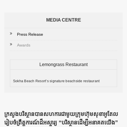
MEDIA CENTRE
Press Release
Awards
Lemongrass Restaurant
Sokha Beach Resort’s signature beachside restaurant
ក្រសូងបរិស្ថានបានសហការជាមូយក្រុមហ៊ុមសុខាអូតែល
រៀបចំព្រឹត្តការណ៍ដ៏អស្ចារ្យ “បរិស្ថានដើម្បីអនាគតយើង”