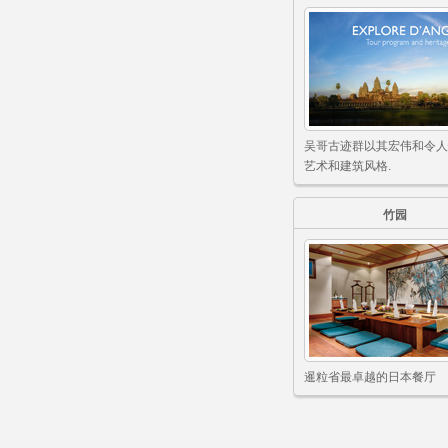
吴哥古迹群以其宏伟和令人
艺术和建筑风格.
竹园
暹粒省最卓越的日本餐厅