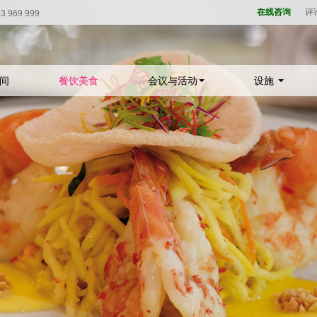
在线咨询
评
3 969 999
间
餐饮美食
会议与活动
设施