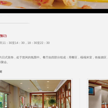
预订)
每天11：30至14：30，18：30至22：30
的日式装饰，处于悠闲的氛围中。餐厅由四部分组成：用餐区，榻榻米室，铁板烧区，寿
和聚会。
特制