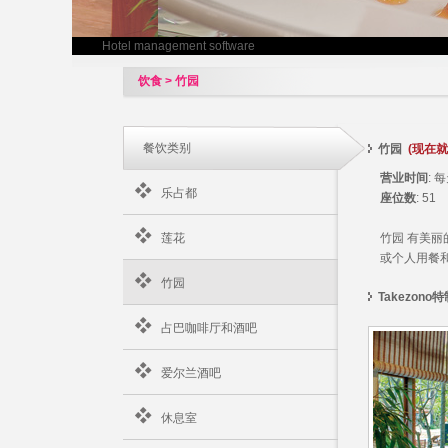
Hotel management software
饮食 > 竹园
餐饮类别
竹园
(现在就
营业时间
: 
乐占都
座位数
: 51
莲花
竹园 有美丽
或个人用餐
竹园
Takezono
占巴咖啡厅和酒吧
爱尔兰酒吧
休息室