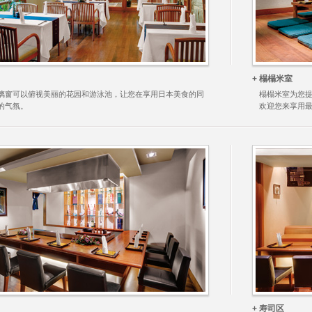
+ 榻榻米室
璃窗可以俯视美丽的花园和游泳池，让您在享用日本美食的同
榻榻米室为您提
的气氛。
欢迎您来享用
+ 寿司区