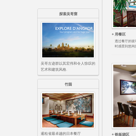
探索吴哥窟
+ 用餐区
透过餐厅的玻
时感受到悠闲
吴哥古迹群以其宏伟和令人惊叹的
艺术和建筑风格.
竹园
暹粒省最卓越的日本餐厅
+ 铁板烧区